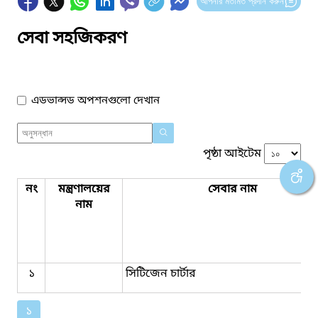
আপনার মতামত প্রদান করুন
সেবা সহজিকরণ
এডভান্সড অপশনগুলো দেখান
পৃষ্ঠা আইটেম
নং
মন্ত্রণালয়ের
সেবার নাম
নাম
১
সিটিজেন চার্টার
১