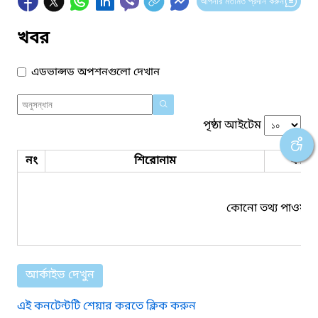
আপনার মতামত প্রদান করুন
খবর
এডভান্সড অপশনগুলো দেখান
পৃষ্ঠা আইটেম
নং
শিরোনাম
ফাইল
কোনো তথ্য পাওয়া য
আর্কাইভ দেখুন
এই কনটেন্টটি শেয়ার করতে ক্লিক করুন